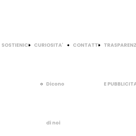
SOSTIENICI
CURIOSITA'
CONTATTI
TRASPAREN
Dicono
E PUBBLICITA
di noi